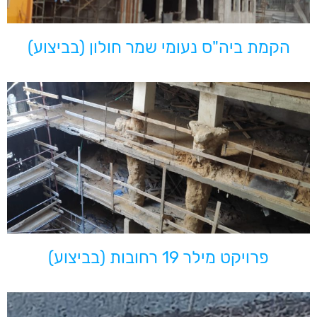
הקמת ביה"ס נעומי שמר חולון (בביצוע)
פרויקט מילר 19 רחובות (בביצוע)